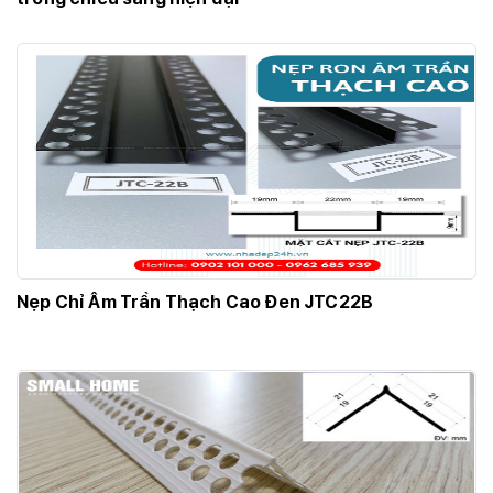
Nẹp Chỉ Âm Trần Thạch Cao Đen JTC22B