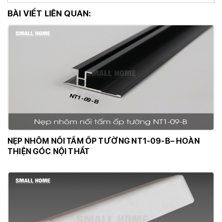
BÀI VIẾT LIÊN QUAN:
NẸP NHÔM NỐI TẤM ỐP TƯỜNG NT1-09-B– HOÀN
THIỆN GÓC NỘI THẤT