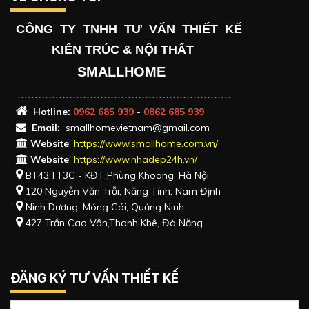
CÔNG TY TNHH TƯ VẤN THIẾT KẾ
KIẾN TRÚC & NỘI THẤT
SMALLHOME
..............................................................
Hotlin
e:
0962 685 939
-
0862 685 939
Email:
smallhomevietnam@gmail.com
Website
:
https://www.smallhome.com.vn/
Website
:
https://www.nhadep24h.vn/
BT43.TT3C - KĐT Phùng Khoang, Hà Nội
120 Nguyễn Văn Trỗi, Năng Tĩnh, Nam Định
Ninh Dương, Móng Cái, Quảng Ninh
427 Trần Cao Vân,Thanh Khê, Đà Nẵng
ĐĂNG KÝ TƯ VẤN THIẾT KẾ