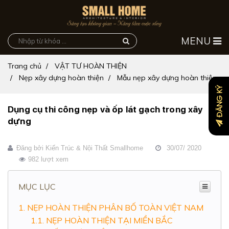
MENU
Trang chủ
VẬT TƯ HOÀN THIỆN
Nẹp xây dựng hoàn thiện
Mẫu nẹp xây dựng hoàn thiện
ĐĂNG KÝ
Dụng cụ thi công nẹp và ốp lát gạch trong xây
dựng
Đăng bởi
Kiến Trúc & Nội Thất Smallhome
30/07/ 2020
982 lượt xem
MỤC LỤC
NẸP HOÀN THIỆN PHÂN BỐ TOÀN VIỆT NAM
NẸP HOÀN THIỆN TẠI MIỀN BẮC