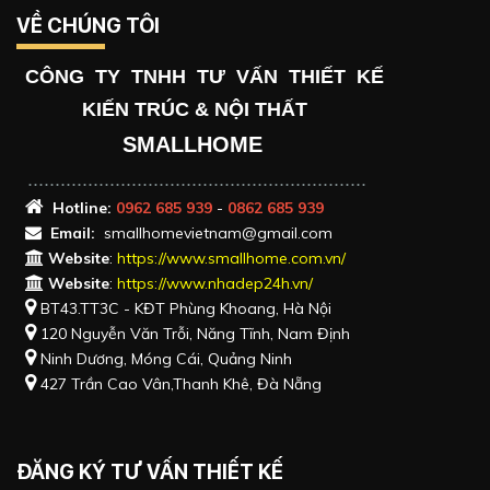
VỀ CHÚNG TÔI
CÔNG TY TNHH TƯ VẤN THIẾT KẾ
KIẾN TRÚC & NỘI THẤT
SMALLHOME
..............................................................
Hotlin
e:
0962 685 939
-
0862 685 939
Email:
smallhomevietnam@gmail.com
Website
:
https://www.smallhome.com.vn/
Website
:
https://www.nhadep24h.vn/
BT43.TT3C - KĐT Phùng Khoang, Hà Nội
120 Nguyễn Văn Trỗi, Năng Tĩnh, Nam Định
Ninh Dương, Móng Cái, Quảng Ninh
427 Trần Cao Vân,Thanh Khê, Đà Nẵng
ĐĂNG KÝ TƯ VẤN THIẾT KẾ