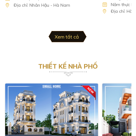
Năm thực hiệ
Địa chỉ: Nhân Hậu - Hà Nam
Địa chỉ: Hà
Xem tất cả
THIẾT KẾ NHÀ PHỐ