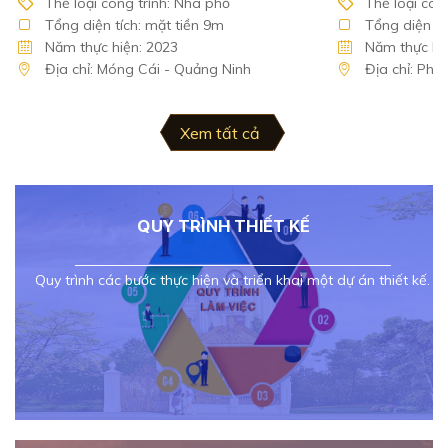
Thể loại công trình: Nhà phố
Thể loại công
Tổng diện tích: mặt tiền 9m
Tổng diện tí
Năm thực hiện: 2023
Năm thực hiệ
Địa chỉ: Móng Cái - Quảng Ninh
Địa chỉ: Phủ
Xem tất cả
QUY TRÌNH THIẾT KẾ
Quy trình các bước thực hiện và triển khai một dự án thiết kế.