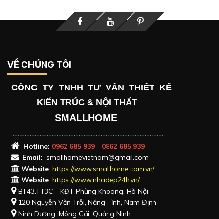
Facebook
Youtube
Printerest
VỀ CHÚNG TÔI
CÔNG TY TNHH TƯ VẤN THIẾT KẾ
KIẾN TRÚC & NỘI THẤT
SMALLHOME
..............................................................
Hotlin
e:
0962 685 939
-
0862 685 939
Email:
smallhomevietnam@gmail.com
Website
:
https://www.smallhome.com.vn/
Website
:
https://www.nhadep24h.vn/
BT43.TT3C - KĐT Phùng Khoang, Hà Nội
120 Nguyễn Văn Trỗi, Năng Tĩnh, Nam Định
Ninh Dương, Móng Cái, Quảng Ninh