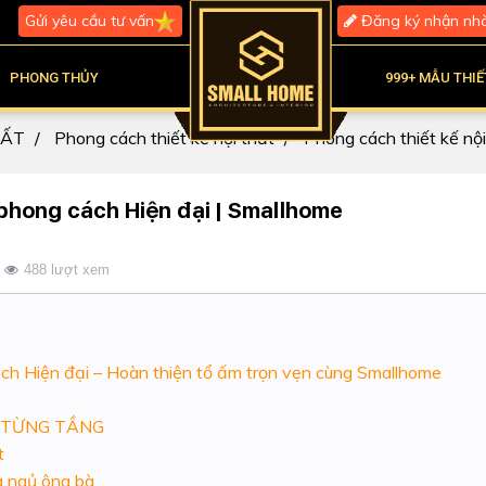
Gửi yêu cầu tư vấn
Đăng ký nhận nh
PHONG THỦY
999+ MẪU THIẾ
HẤT
Phong cách thiết kế nội thất
Phong cách thiết kế nội
g phong cách Hiện đại | Smallhome
488 lượt xem
ách Hiện đại – Hoàn thiện tổ ấm trọn vẹn cùng Smallhome
 TỪNG TẦNG
t
g ngủ ông bà