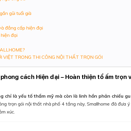
ần gũi tuổi già
và đẳng cấp hiện đại
 hiện đại
SMALLHOME?
I VIỆT TRONG THI CÔNG NỘI THẤT TRỌN GÓI
g phong cách Hiện đại – Hoàn thiện tổ ấm trọn
 chỉ là yếu tố thẩm mỹ mà còn là linh hồn phản chiếu gu
công trọn gói nội thất nhà phố 4 tầng này, Smallhome đã đưa ý
ảm xúc.