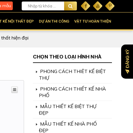
à mẫu
T KẾ NỘI THẤT ĐẸP
DỰ ÁN THI CÔNG
VẬT TƯ HOÀN THIỆN
 thất hiện đại
ĐĂNG KÝ
CHỌN THEO LOẠI HÌNH NHÀ
PHONG CÁCH THIÊT KẾ BIỆT
THỰ
PHONG CÁCH THIẾT KẾ NHÀ
PHỐ
MẪU THIẾT KẾ BIỆT THỰ
ĐẸP
MẪU THIẾT KẾ NHÀ PHỐ
ĐẸP