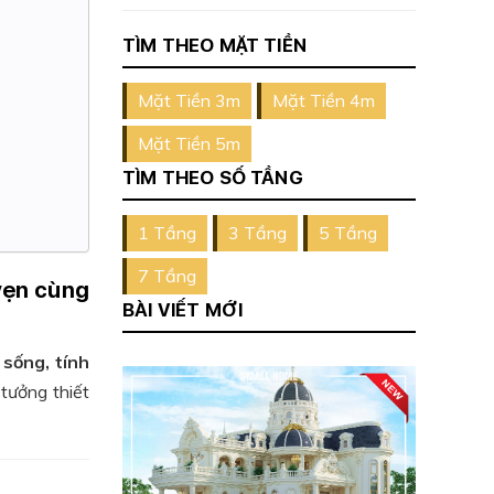
TÌM THEO MẶT TIỀN
Mặt Tiền 3m
Mặt Tiền 4m
Mặt Tiền 5m
TÌM THEO SỐ TẦNG
1 Tầng
3 Tầng
5 Tầng
7 Tầng
 vẹn cùng
BÀI VIẾT MỚI
 sống, tính
 tưởng thiết