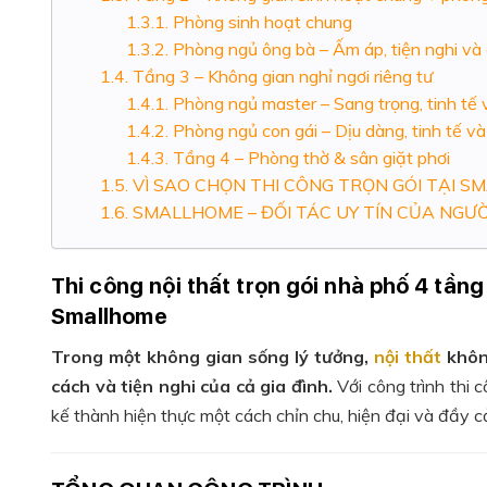
Phòng sinh hoạt chung
Phòng ngủ ông bà – Ấm áp, tiện nghi và g
Tầng 3 – Không gian nghỉ ngơi riêng tư
Phòng ngủ master – Sang trọng, tinh tế 
Phòng ngủ con gái – Dịu dàng, tinh tế và
Tầng 4 – Phòng thờ & sân giặt phơi
VÌ SAO CHỌN THI CÔNG TRỌN GÓI TẠI 
SMALLHOME – ĐỐI TÁC UY TÍN CỦA NGƯỜ
Thi công nội thất trọn gói nhà phố 4 tần
Smallhome
Trong một không gian sống lý tưởng,
nội thất
không
cách và tiện nghi của cả gia đình.
Với công trình thi 
kế thành hiện thực một cách chỉn chu, hiện đại và đầy c