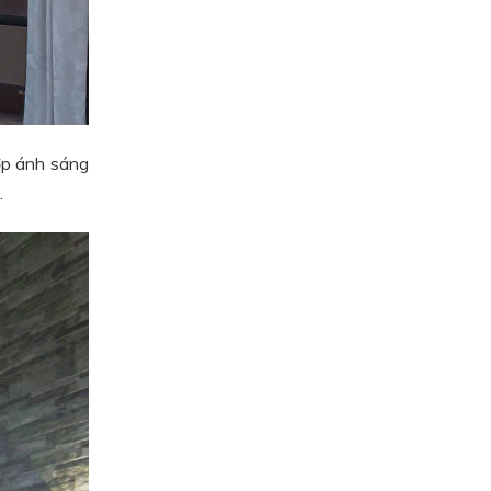
ợp ánh sáng
.