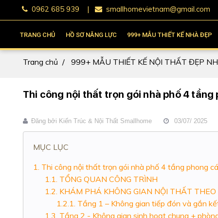
0962 685 939
|
smallhomevietnam@gmail.com
TRANG CHỦ
HỒ SƠ NĂNG LỰC
999+ MẪU THIẾT KẾ NHÀ ĐẸP
Trang chủ
999+ MẪU THIẾT KẾ NỘI THẤT ĐẸP N
Thi công nội thất trọn gói nhà phố 4 tần
Đăng bởi
Kiến Trúc & Nội Thất Smallhome
03/07/ 2025
MỤC LỤC
Thi công nội thất trọn gói nhà phố 4 tầng phong c
TỔNG QUAN CÔNG TRÌNH
KHÁM PHÁ KHÔNG GIAN NỘI THẤT THEO
Tầng 1 – Không gian tiếp đón và gắn kế
Tầng 2 - Không gian sinh hoạt chung + phòn