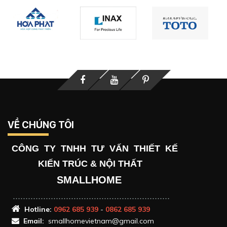
Facebook
Youtube
Printerest
VỀ CHÚNG TÔI
CÔNG TY TNHH TƯ VẤN THIẾT KẾ
KIẾN TRÚC & NỘI THẤT
SMALLHOME
..............................................................
Hotlin
e:
0962 685 939
-
0862 685 939
Email:
smallhomevietnam@gmail.com