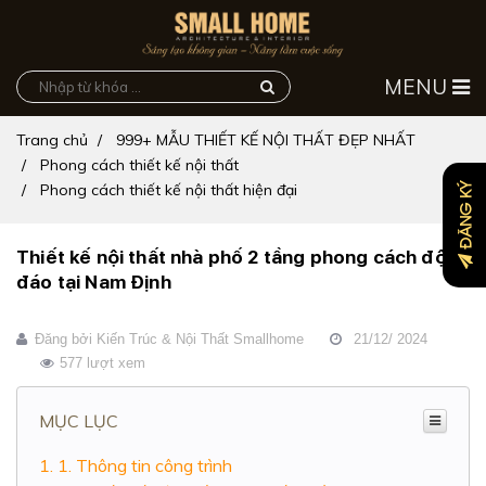
MENU
Trang chủ
999+ MẪU THIẾT KẾ NỘI THẤT ĐẸP NHẤT
Phong cách thiết kế nội thất
Phong cách thiết kế nội thất hiện đại
ĐĂNG KÝ
Thiết kế nội thất nhà phố 2 tầng phong cách độc
đáo tại Nam Định
Đăng bởi
Kiến Trúc & Nội Thất Smallhome
21/12/ 2024
577 lượt xem
MỤC LỤC
1. Thông tin công trình