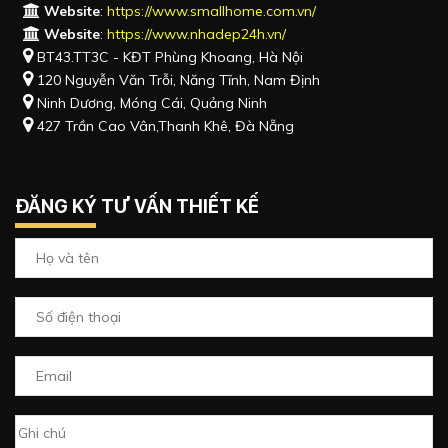
Website
:
https://www.smallhome.com.vn/
Website
:
https://www.nhadep24h.vn/
BT43.TT3C - KĐT Phùng Khoang, Hà Nội
120 Nguyễn Văn Trỗi, Năng Tĩnh, Nam Định
Ninh Dương, Móng Cái, Quảng Ninh
427 Trần Cao Vân,Thanh Khê, Đà Nẵng
ĐĂNG KÝ TƯ VẤN THIẾT KẾ