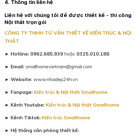
4. Thông tin liên hệ
Liên hệ với chúng tôi để được thiết kế - thi công
Nội thất trọn gói
CÔNG TY TNHH TƯ VẤN THIẾT KẾ KIẾN TRÚC & NỘI
THẤT
► Hotline:
0962.685.939
hoặc
0325.010.188
► Email:
smallhomevietnam@gmail.com
► Website:
www.nhadep24h.vn
► Fanpage:
Kiến trúc & Nội thất Smallhome
► Kênh Youtube:
Kiến trúc & Nội thất Smallhome
► Kênh Tiktok:
Kiến trúc Smallhome
► Hệ thống văn phòng thiết kế: