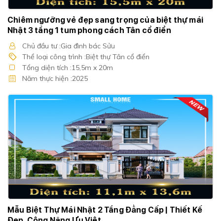
Chiêm ngưỡng vẻ đẹp sang trọng của biệt thự mái
Nhật 3 tầng 1 tum phong cách Tân cổ điển
Chủ đầu tư :Gia đình bác Sửu
Thể loại công trình :Biệt thự Tân cổ điển
Tổng diện tích :15,5m x 20m
Năm thực hiện :2025
Mẫu Biệt Thự Mái Nhật 2 Tầng Đẳng Cấp | Thiết Kế
Đẹp, Công Năng Ưu Việt