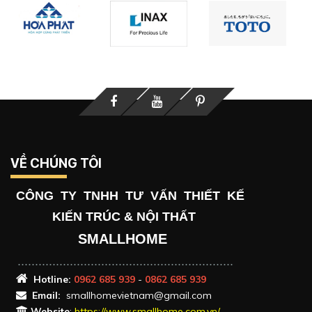
Facebook
Youtube
Printerest
VỀ CHÚNG TÔI
CÔNG TY TNHH TƯ VẤN THIẾT KẾ
KIẾN TRÚC & NỘI THẤT
SMALLHOME
..............................................................
Hotlin
e:
0962 685 939
-
0862 685 939
Email:
smallhomevietnam@gmail.com
Website
:
https://www.smallhome.com.vn/